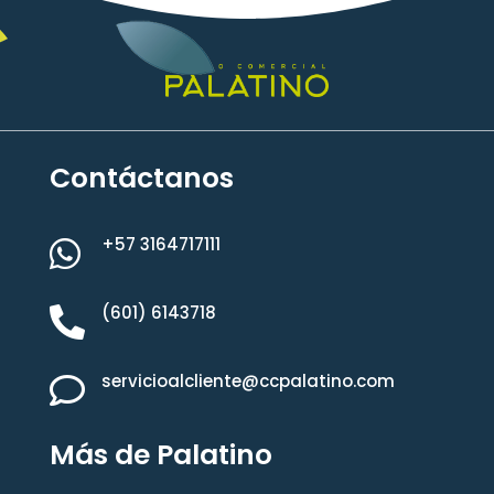
Contáctanos
+57 3164717111

(601) 6143718

servicioalcliente@ccpalatino.com

Más de Palatino